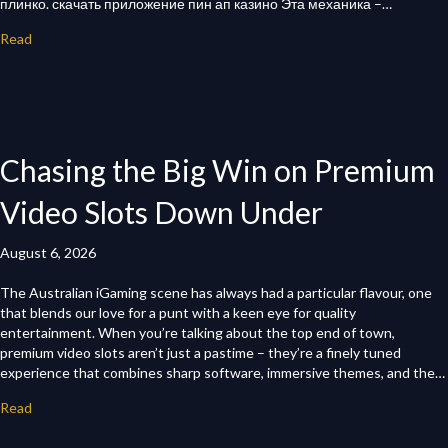
плинко. скачать приложение пин ап казино Эта механика –…
Read
Chasing the Big Win on Premium
Video Slots Down Under
August 6, 2026
The Australian iGaming scene has always had a particular flavour, one
that blends our love for a punt with a keen eye for quality
entertainment. When you’re talking about the top end of town,
premium video slots aren’t just a pastime – they’re a finely tuned
experience that combines sharp software, immersive themes, and the…
Read