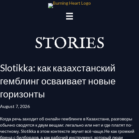
STORIES
Slotikka: как казахстанский
гемблинг осваивает новые
горизонты
August 7, 2026
Когда речь заходит об онлайн-гемблинге в Казахстане, разговоры
обычно сводятся к двум вещам: легально или нет и где платят по-
честному. Slotikka в этом контексте звучит всё чаще.Не как громкий
бренд с билбордов, а как рабочий инструмент, который люди