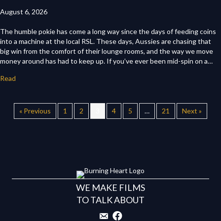
August 6, 2026
The humble pokie has come a long way since the days of feeding coins
into a machine at the local RSL. These days, Aussies are chasing that
big win from the comfort of their lounge rooms, and the way we move
money around has had to keep up. If you’ve ever been mid-spin on a…
Read
« Previous
1
2
3
4
5
…
21
Next »
WE MAKE FILMS
TO TALK ABOUT
Email List Sign-Up
Burning Heart Productions Facebo