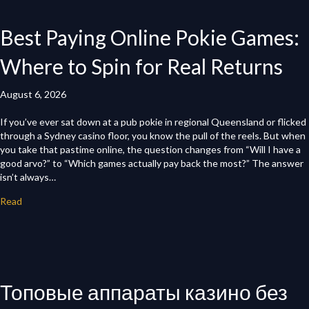
Best Paying Online Pokie Games:
Where to Spin for Real Returns
August 6, 2026
If you’ve ever sat down at a pub pokie in regional Queensland or flicked
through a Sydney casino floor, you know the pull of the reels. But when
you take that pastime online, the question changes from “Will I have a
good arvo?” to “Which games actually pay back the most?” The answer
isn’t always…
Read
Топовые аппараты казино без