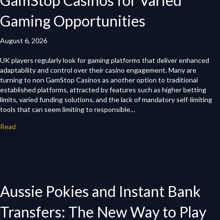
GamStop Casinos for Varied
Gaming Opportunities
August 6, 2026
UK players regularly look for gaming platforms that deliver enhanced
adaptability and control over their casino engagement. Many are
turning to non GamStop Casinos as another option to traditional
established platforms, attracted by features such as higher betting
limits, varied funding solutions, and the lack of mandatory self-limiting
tools that can seem limiting to responsible…
Read
Aussie Pokies and Instant Bank
Transfers: The New Way to Play