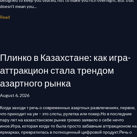
designed to keep you seated, not to make you rich overnight. But that
doesn’t mean you…
Read
Плинко в Казахстане: как игра-
аттракцион стала трендом
азартного рынка
August 6, 2026
Когда заходи т речь о современных азартных развлечениях, первое,
что приходит на ум – это слоты, рулетка или покер.Но в последние
пару лет на казахстанском рынке громко заявило о себе нечто
иное.Игра, которая когда-то была просто забавным аттракционом на
ярмарках, превратилась в полноценный цифровой продукт.Речь о