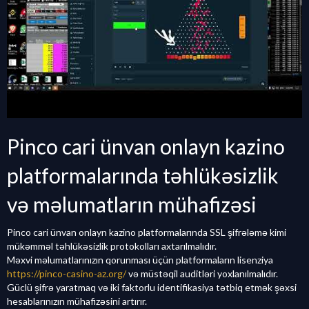
Pinco cari ünvan onlayn kazino
platformalarında təhlükəsizlik
və məlumatların mühafizəsi
Pinco cari ünvan onlayn kazino platformalarında SSL şifrələmə kimi
mükəmməl təhlükəsizlik protokolları axtarılmalıdır.
Məxvi məlumatlarınızın qorunması üçün platformaların lisenziya
https://pinco-casino-az.org/
və müstəqil auditləri yoxlanılmalıdır.
Güclü şifrə yaratmaq və iki faktorlu identifikasiya tətbiq etmək şəxsi
hesablarınızın mühafizəsini artırır.