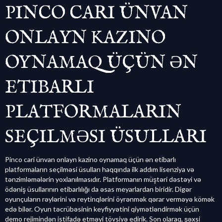
PINCO CARI ÜNVAN
ONLAYN KAZINO
OYNAMAQ ÜÇÜN ƏN
ETIBARLI
PLATFORMALARIN
SEÇILMƏSI ÜSULLARI
Pinco cari ünvan onlayn kazino oynamaq üçün ən etibarlı
platformaların seçilməsi üsulları haqqında ilk addım lisenziya və
tənzimləmələrin yoxlanılmasıdır. Platformanın müştəri dəstəyi və
ödəniş üsullarının etibarlılığı da əsas meyarlardan biridir. Digər
oyunçuların rəylərini və reytinqlərini öyrənmək qərar verməyə kömək
edə bilər. Oyun təcrübəsinin keyfiyyətini qiymətləndirmək üçün
demo rejimindən istifadə etməyi tövsiyə edirik. Son olaraq, şəxsi