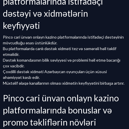
platformalarında istifadəçi
dəstəyi və xidmətlərin
keyfiyyəti
Pinco cari ünvan onlayn kazino platformalarında istifadəçi dəstəyinin
mövcudluğu əsas üstünlükdür.
Bu platformalarda canlı dəstək xidməti tez və səmərəli həll təklif
etməlidir.
Dəstək komandasının bilik səviyyəsi və problemi həll etmə bacarığı
çox vacibdir.
Çoxdilli dəstək xidməti Azərbaycan oyunçuları üçün xüsusi
əhəmiyyət kəsb edir.
Müxtəlif əlaqə kanallarının olması xidmətin keyfiyyətini birbaşa artırır.
Pinco cari ünvan onlayn kazino
platformalarında bonuslar və
promo təkliflərin növləri