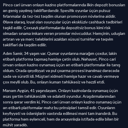
Pinco cari ünvan onlayn kazino platformalarında ilkin depozit bonusları
ən geniş yayılmış təkliflərdəndir. Spesifik oyunlar üçün pulsuz
fırlanmalar da tez-tez təqdim olunan promosyon növlərinə aiddir.
Əlavə olaraq, loyal olan oyunçular üçün eksklüziv cashback tədbirləri
təşkil edilir. Çoxsaylı platformalarda depozitsiz bonus kimi risk
olmadan sınama imkanı verən promolar mövcuddur. Həmçinin, uduşları
artıran və ya mərc tələblərini azaldan xüsusi turnirlər və təqvim
təklifləri də təqdim edilir.
Adım Samir, 34 yaşım var. Qumar oyunlarına marağım çoxdur, lakin
etibarlı platforma tapmaq həmişə çətin olub. Nəhayət, Pinco cari
ünvan onlayn kazino oynamaq üçün ən etibarlı platformalar ilə tanış
oldum. Orada qeydiyyat və pul çıxarma prosesi inanılmaz dərəcədə
sadə və sürətli idi. Müştəri xidməti həmişə hazır və cavab verməyə
çox meylli olub. Bu, onlayn kumarı təhlükəsiz və həzzli etdi.
Mənəm Aygün, 41 yaşındayam. Onlayn kazinolarda oynamaq üçün
əsas şərtim təhlükəsizlik və ədalətli oyundur. Araşdırmalarımdan
sonra qərar verdim ki, Pinco cari ünvan onlayn kazino oynamaq üçün
ən etibarlı platformalar məhz bu prinsipləri təmsil edir. Oyunların
keyfiyyəti və ödənişlərin vaxtında edilməsi məni tam inandırdı. Bu
platforma həm əyləncəli, həm də arxayınlıqla istifadə edilə bilən bir
mühit yaradıb.