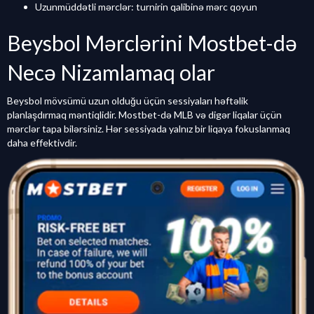
Uzunmüddətli mərclər: turnirin qalibinə mərc qoyun
Beysbol Mərclərini Mostbet-də
Necə Nizamlamaq olar
Beysbol mövsümü uzun olduğu üçün sessiyaları həftəlik
planlaşdırmaq məntiqlidir. Mostbet-də MLB və digər liqalar üçün
mərclər tapa bilərsiniz. Hər sessiyada yalnız bir liqaya fokuslanmaq
daha effektivdir.