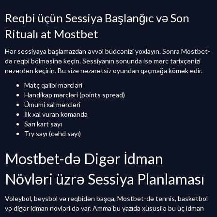
Reqbi üçün Sessiya Başlanğıc və Son
Ritualı at Mostbet
Hər sessiyaya başlamazdan əvvəl büdcənizi yoxlayın. Sonra Mostbet-
də reqbi bölməsinə keçin. Sessiyanın sonunda isə mərc tarixçənizi
nəzərdən keçirin. Bu sizə nəzarətsiz oyundan qaçmağa kömək edir.
Matç qalibi mərcləri
Handikap mərcləri (points spread)
Ümumi xal mərcləri
İlk xal vuran komanda
Sarı kart sayı
Try sayı (cəhd sayı)
Mostbet-də Digər İdman
Növləri üzrə Sessiya Planlaması
Voleybol, beysbol və reqbidən başqa, Mostbet-də tennis, basketbol
və digər idman növləri də var. Amma bu yazıda xüsusilə bu üç idman